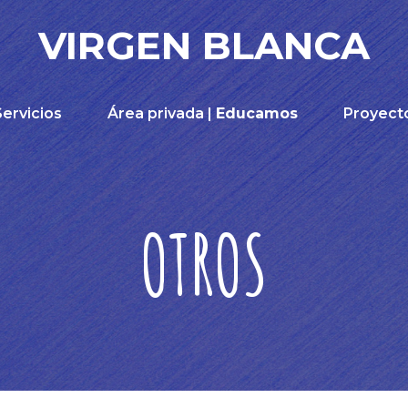
VIRGEN BLANCA
Servicios
Área privada |
Educamos
Proyect
OTROS