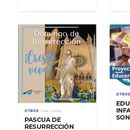
OTROS
EDU
INF
OTROS
hace 4 años
SON
PASCUA DE
RESURRECCIÓN