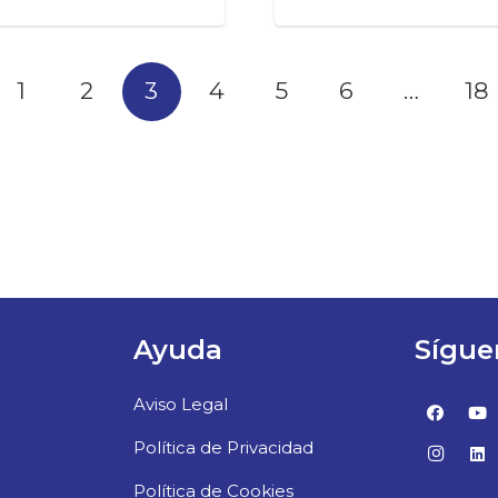
1
2
3
4
5
6
…
18
Ayuda
Sígue
Aviso Legal
Política de Privacidad
Política de Cookies