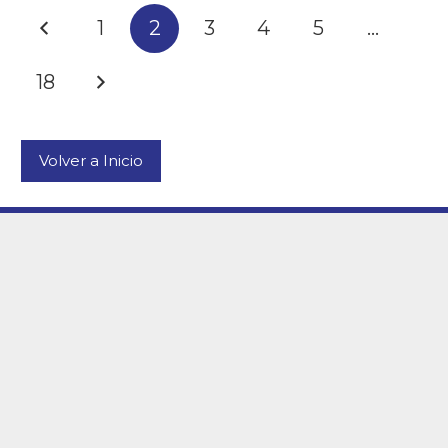
1
2
3
4
5
…
18
Volver a Inicio
Servicios
Oferta
educativa
Comedor
Madrugadores
Educación Infantil
Extraescolares
Educación Primaria
Secretaría
Educación Secundaria
Orientación
Bachillerato