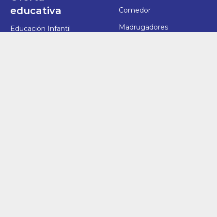
educativa
Comedor
Madrugadores
Educación Infantil
Extraescolares
Educación Primaria
Secretaría
Educación Secundaria
Orientación
Bachillerato
Biblioteca
Ayuda
Síguenos
Aviso Legal
Política de Privacidad
Política de Cookies