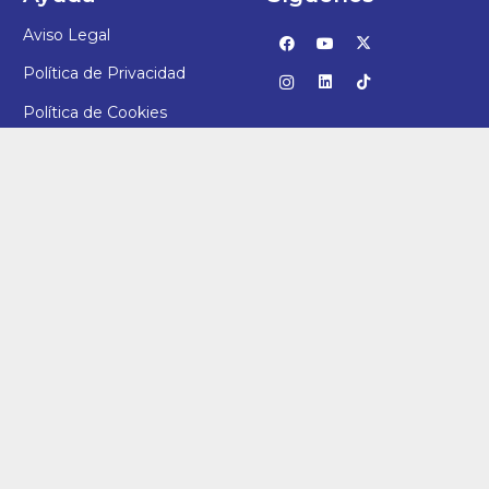
Aviso Legal
Política de Privacidad
Política de Cookies
Canal de denuncias
Actualidad
Contacto
987 25 94 11
direccion@vbl.fundacioneducere.es
C/ San Juan, 7 – 24006, León