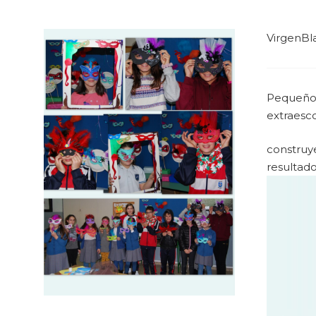
VirgenBl
Pequeños
extraesco
construye
resultado