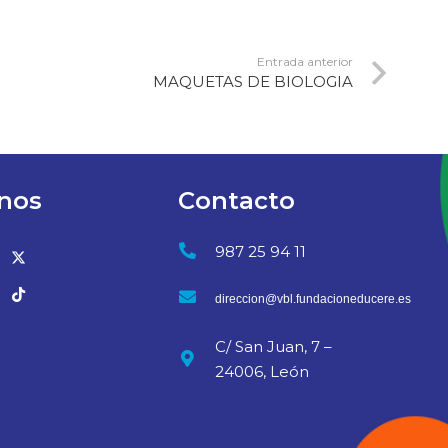
Entrada anterior
MAQUETAS DE BIOLOGIA
nos
Contacto
987 25 94 11
direccion@vbl.fundacioneducere.es
C/ San Juan, 7 –
24006, León