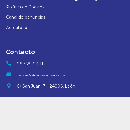
Política de Cookies
Canal de denuncias
Actualidad
Contacto
987 25 94 11
direccion@vbl.fundacioneducere.es
C/ San Juan, 7 – 24006, León
© 2025 Colegio Virgen Blanca | Desarrollo
arteriacreativa.es