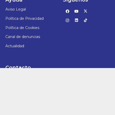
Aviso Legal
Política de Privacidad
Política de Cookies
Canal de denuncias
Actualidad
Contacto
987 25 94 11
direccion@vbl.fundacioneducere.es
C/ San Juan, 7 – 24006, León