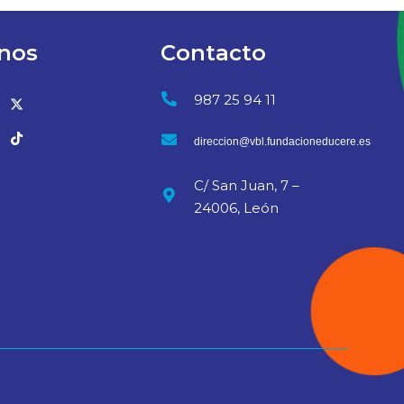
nos
Contacto
987 25 94 11
direccion@vbl.fundacioneducere.es
C/ San Juan, 7 –
24006, León