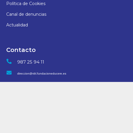
Política de Cookies
Canal de denuncias
Actualidad
Contacto
987 25 94 11
direccion@vbl.fundacioneducere.es
C/ San Juan, 7 – 24006, León
© 2025 Colegio Virgen Blanca | Desarrollo
arteriacreativa.es