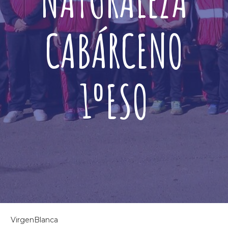
NATURALEZA
CABÁRCENO
1ºESO
VirgenBlanca