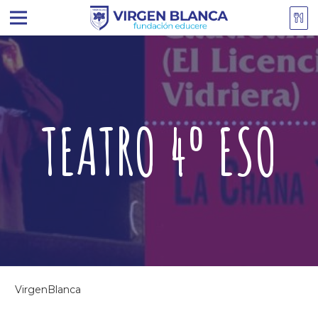
TEATRO 4º ESO
VirgenBlanca