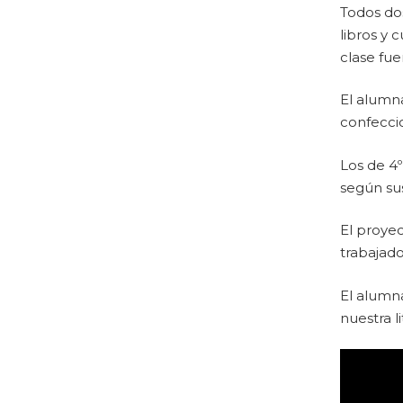
Todos dos
libros y 
clase fuer
El alumna
confecci
Los de 4º
según sus
El proye
trabajado
El alumna
nuestra l