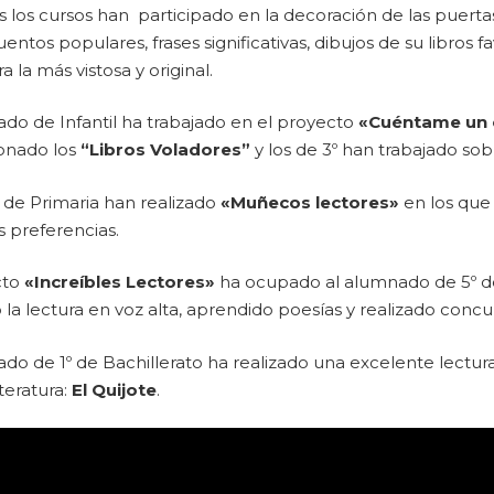
 los cursos han participado en la decoración de las puertas
cuentos populares, frases significativas, dibujos de su libro
a la más vistosa y original.
do de Infantil ha trabajado en el proyecto
«Cuéntame un 
onado los
“Libros Voladores”
y los de 3º han trabajado sob
 de Primaria han realizado
«Muñecos lectores»
en los que 
 preferencias.
cto
«Increíbles Lectores»
ha ocupado al alumnado de 5º de
 la lectura en voz alta, aprendido poesías y realizado concu
do de 1º de Bachillerato ha realizado una excelente lectu
iteratura:
El Quijote
.