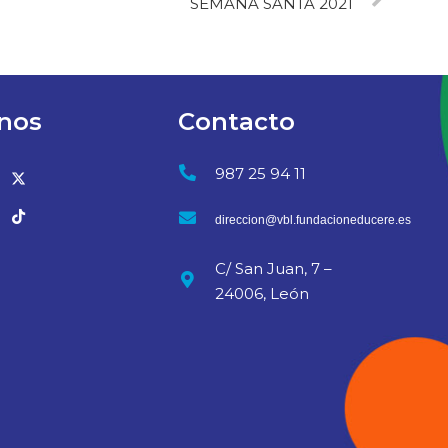
SEMANA SANTA 2021
nos
Contacto
987 25 94 11
direccion@vbl.fundacioneducere.es
C/ San Juan, 7 –
24006, León