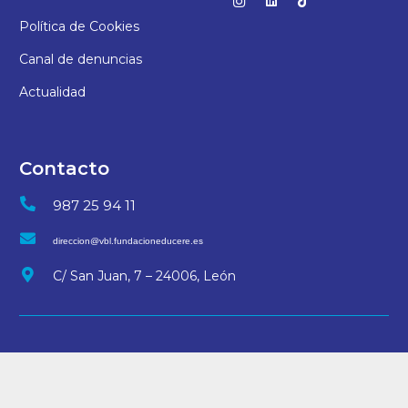
Política de Cookies
Canal de denuncias
Actualidad
Contacto
987 25 94 11
direccion@vbl.fundacioneducere.es
C/ San Juan, 7 – 24006, León
© 2025 Colegio Virgen Blanca | Desarrollo
arteriacreativa.es