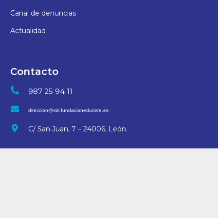
Canal de denuncias
Actualidad
Contacto
987 25 94 11
direccion@vbl.fundacioneducere.es
C/ San Juan, 7 – 24006, León
© 2025 Colegio Virgen Blanca | Desarrollo
arteriacreativa.es