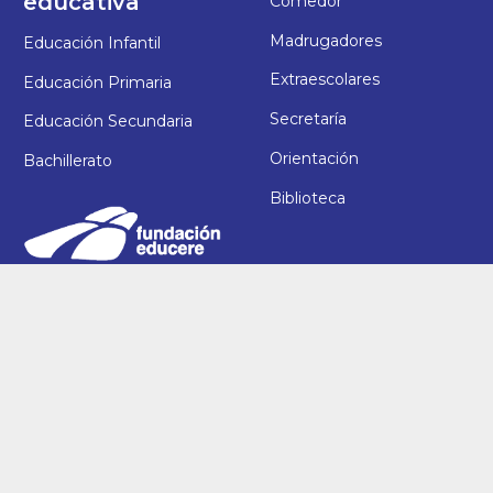
educativa
Comedor
Madrugadores
Educación Infantil
Extraescolares
Educación Primaria
Secretaría
Educación Secundaria
Orientación
Bachillerato
Biblioteca
Ayuda
Síguenos
Aviso Legal
Política de Privacidad
Política de Cookies
Canal de denuncias