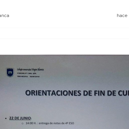
anca
hace 