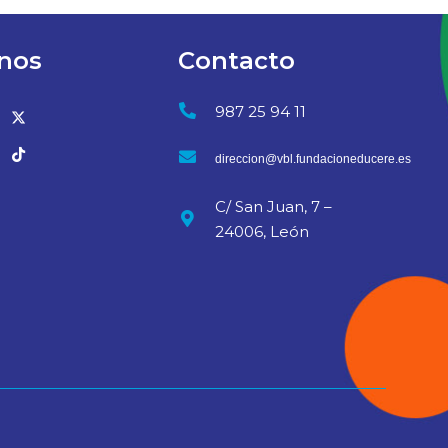
nos
Contacto
987 25 94 11
direccion@vbl.fundacioneducere.es
C/ San Juan, 7 –
24006, León