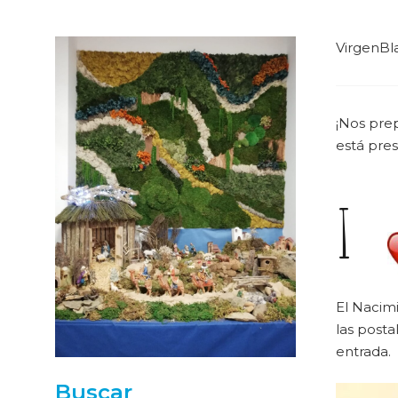
VirgenBl
¡Nos pre
está pre
I
El Nacimi
las posta
entrada.
Buscar