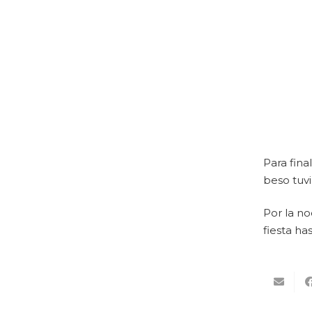
Para fina
beso tuv
Por la n
fiesta ha