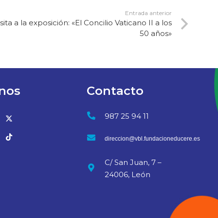
Entrada anterior
isita a la exposición: «El Concilio Vaticano II a los
50 años»
nos
Contacto
987 25 94 11
direccion@vbl.fundacioneducere.es
C/ San Juan, 7 –
24006, León