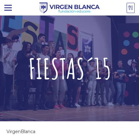
FIESTAS´15
VirgenBlanca