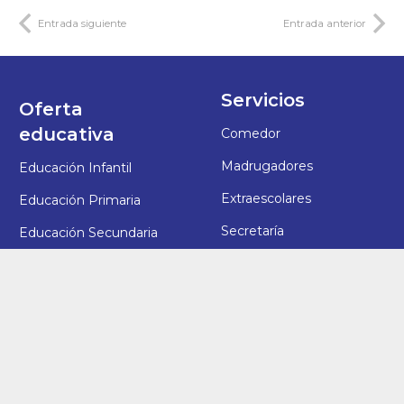
Entrada siguiente
Entrada anterior
Servicios
Oferta
educativa
Comedor
Madrugadores
Educación Infantil
Extraescolares
Educación Primaria
Secretaría
Educación Secundaria
Orientación
Bachillerato
Biblioteca
Ayuda
Síguenos