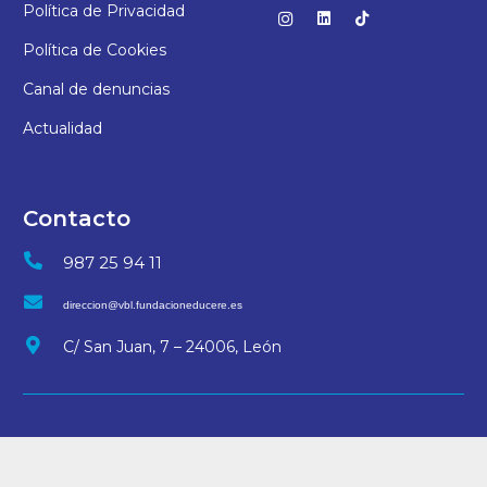
Política de Privacidad
Política de Cookies
Canal de denuncias
Actualidad
Contacto
987 25 94 11
direccion@vbl.fundacioneducere.es
C/ San Juan, 7 – 24006, León
© 2025 Colegio Virgen Blanca | Desarrollo
arteriacreativa.es