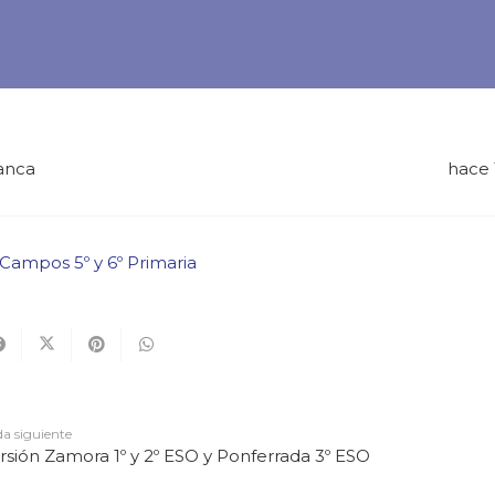
anca
hace 
 Campos 5º y 6º Primaria
a siguiente
rsión Zamora 1º y 2º ESO y Ponferrada 3º ESO