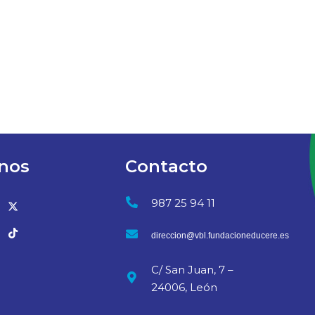
nos
Contacto
987 25 94 11
direccion@vbl.fundacioneducere.es
C/ San Juan, 7 –
24006, León