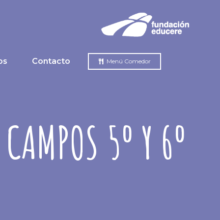
os
Contacto
Menú Comedor
 CAMPOS 5º Y 6º