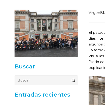
VirgenBl
El pasad
días inte
algunos p
La tarde 
Vía. A la
Prado con
Buscar
explicac
Buscar:
Entradas recientes