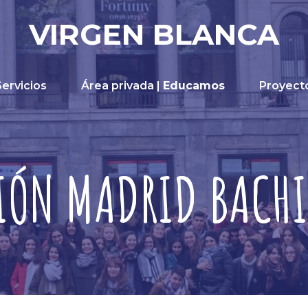
VIRGEN BLANCA
Servicios
Área privada |
Educamos
Proyect
IÓN MADRID BACHI