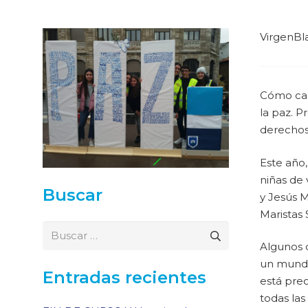
VirgenBl
Cómo cada
la paz. 
derechos 
Este año,
niñas de 
Buscar
y Jesús 
Maristas 
Buscar:
Algunos d
un mundo
Entradas recientes
está pre
todas las