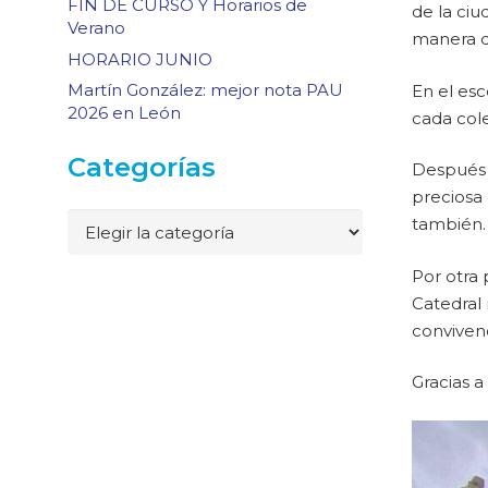
FIN DE CURSO Y Horarios de
de la ciu
Verano
manera d
HORARIO JUNIO
Martín González: mejor nota PAU
En el es
2026 en León
cada cole
Categorías
Después 
preciosa 
Categorías
también.
Por otra 
Catedral
convivenc
Gracias a