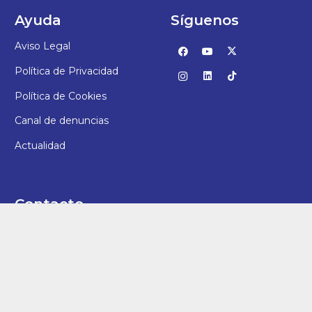
Ayuda
Síguenos
Aviso Legal
Política de Privacidad
Política de Cookies
Canal de denuncias
Actualidad
Contacto
987 25 94 11
direccion@vbl.fundacioneducere.es
C/ San Juan, 7 – 24006, León