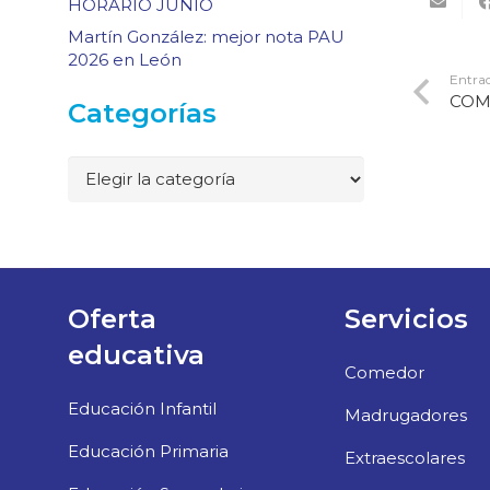
HORARIO JUNIO
Martín González: mejor nota PAU
2026 en León
Entrad
COM
Categorías
Categorías
Oferta
Servicios
educativa
Comedor
Educación Infantil
Madrugadores
Educación Primaria
Extraescolares