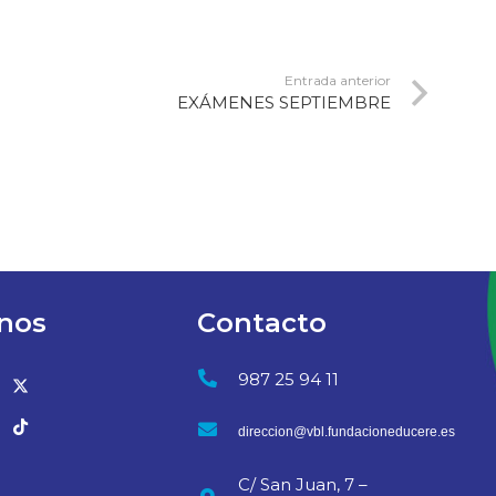
Entrada anterior
EXÁMENES SEPTIEMBRE
nos
Contacto
987 25 94 11
direccion@vbl.fundacioneducere.es
C/ San Juan, 7 –