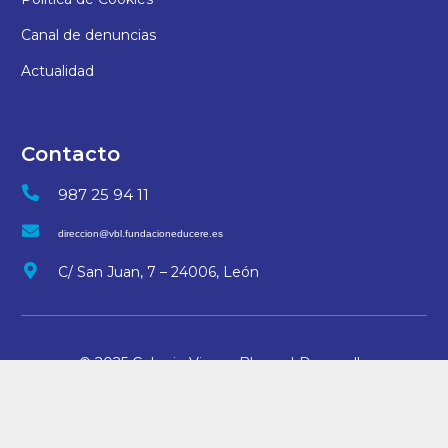
Canal de denuncias
Actualidad
Contacto
987 25 94 11
direccion@vbl.fundacioneducere.es
C/ San Juan, 7 – 24006, León
© 2025 Colegio Virgen Blanca | Desarrollo
arteriacreativa.es