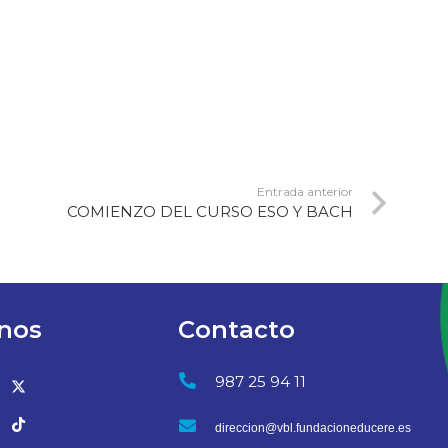
Entrada anterior
COMIENZO DEL CURSO ESO Y BACH
nos
Contacto
987 25 94 11
direccion@vbl.fundacioneducere.es