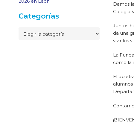
2026 en León
Damos la
Colegio V
Categorías
Juntos he
Categorías
da una gr
vivir los 
La Fundac
como la i
El objet
alumnos s
Departame
Contamos
¡BIENVE