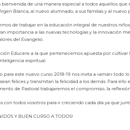
 bienvenida de una manera especial a todos aquellos que 
irgen Blanca, al nuevo alumnado, a sus familias y al nuevo
mos de trabajar en la educación integral de nuestros niño
an importancia a las nuevas tecnologías y la innovación met
valores del Evangelio.
ión Educere a la que pertenecemos apuesta por cultivar la 
nteligencia espiritual.
ivo para este nuevo curso 2018-19 nos invita a «amar» todo
ean felices y transmitan la felicidad a los demás. Para ello
nto de Pastoral trabajaremos el compromiso, la reflexión, el
 con todos vosotros para ir creciendo cada día ya que jun
NIDOS Y BUEN CURSO A TODOS!