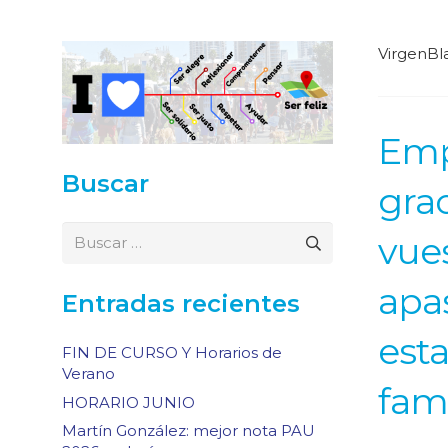
VirgenBl
Emp
Buscar
grac
Buscar:
vues
apa
Entradas recientes
est
FIN DE CURSO Y Horarios de
Verano
fami
HORARIO JUNIO
Martín González: mejor nota PAU