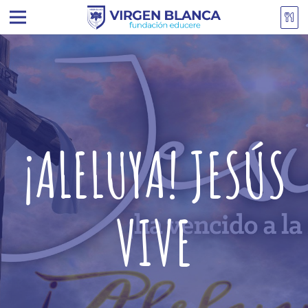
¡ALELUYA! JESÚS
VIVE