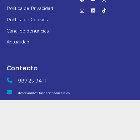
Política de Privacidad
Política de Cookies
Canal de denuncias
Actualidad
Contacto
987 25 94 11
direccion@vbl.fundacioneducere.es
C/ San Juan, 7 – 24006, León
© 2025 Colegio Virgen Blanca | Desarrollo